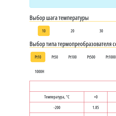
Выбор шага температуры
10
20
30
Выбор типа термопреобразователя 
Pt10
Pt50
Pt100
Pt500
Pt1000
1000Н
Температура, °C
+0
-200
1.85