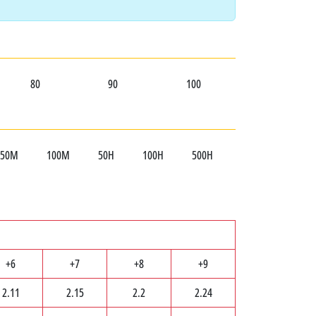
80
90
100
50М
100М
50Н
100Н
500Н
+6
+7
+8
+9
2.11
2.15
2.2
2.24