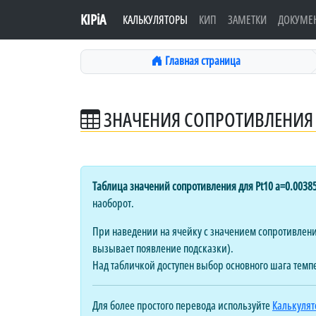
KIPiA
КАЛЬКУЛЯТОРЫ
КИП
ЗАМЕТКИ
ДОКУМЕ
Главная страница
ЗНАЧЕНИЯ СОПРОТИВЛЕНИЯ 
Таблица значений сопротивления для Pt10 a=0.0038
наоборот.
При наведении на ячейку с значением сопротивления
вызывает появление подсказки).
Над табличкой доступен выбор основного шага темп
Для более простого перевода используйте
Калькулят