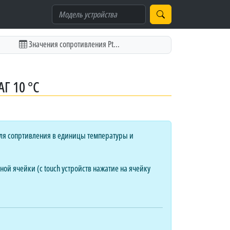
Значения сопротивления Pt...
Г 10 °C
ля сопртивления в единицы температуры и
ой ячейки (с touch устройств нажатие на ячейку