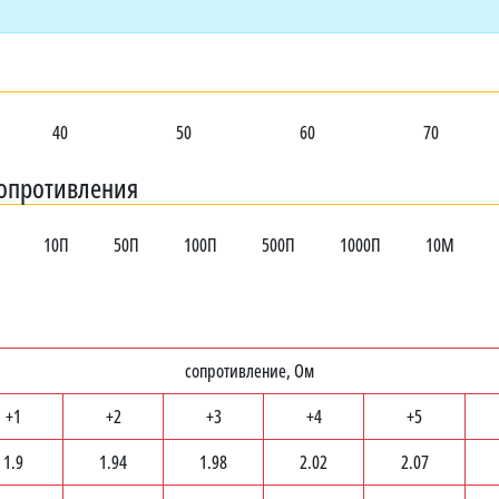
40
50
60
70
сопротивления
10П
50П
100П
500П
1000П
10М
сопротивление, Ом
+1
+2
+3
+4
+5
1.9
1.94
1.98
2.02
2.07