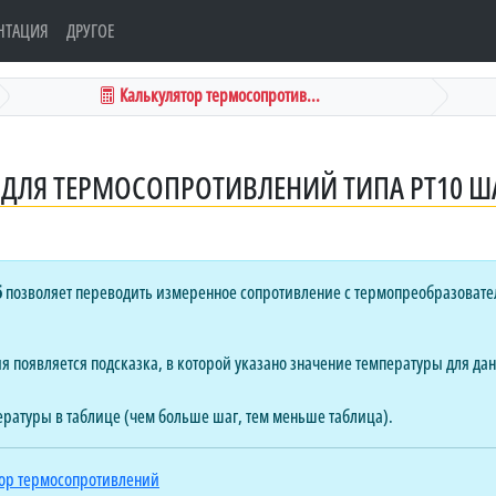
НТАЦИЯ
ДРУГОЕ
Калькулятор термосопротив...
ДЛЯ ТЕРМОСОПРОТИВЛЕНИЙ ТИПА PT10 ША
5
позволяет переводить измеренное сопротивление с термопреобразовате
 появляется подсказка, в которой указано значение температуры для данн
ературы в таблице (чем больше шаг, тем меньше таблица).
ор термосопротивлений