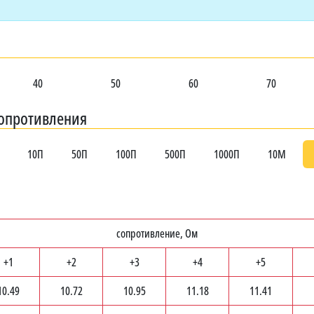
40
50
60
70
сопротивления
10П
50П
100П
500П
1000П
10М
сопротивление, Ом
+1
+2
+3
+4
+5
10.49
10.72
10.95
11.18
11.41