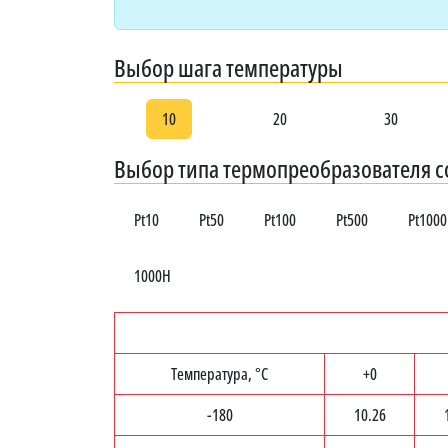
Выбор шага температуры
10
20
30
Выбор типа термопреобразователя 
Pt10
Pt50
Pt100
Pt500
Pt1000
1000Н
Температура, °C
+0
-180
10.26