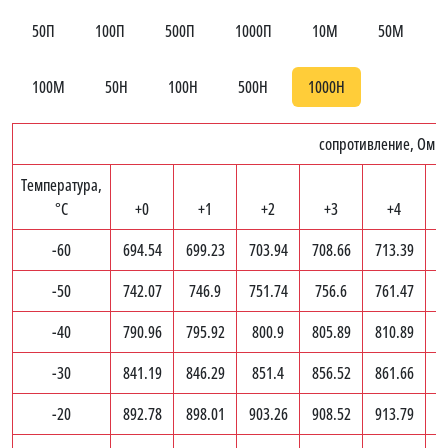
50П
100П
500П
1000П
10М
50М
100М
50Н
100Н
500Н
1000Н
сопротивление, Ом
Температура,
°C
+0
+1
+2
+3
+4
-60
694.54
699.23
703.94
708.66
713.39
7
-50
742.07
746.9
751.74
756.6
761.47
7
-40
790.96
795.92
800.9
805.89
810.89
8
-30
841.19
846.29
851.4
856.52
861.66
8
-20
892.78
898.01
903.26
908.52
913.79
9