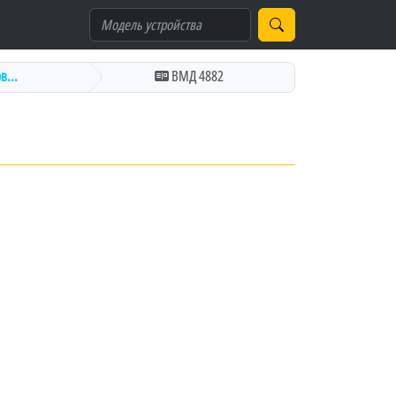
...
ВМД 4882