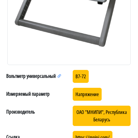
Вольтметр универсальный
В7-72
Измеряемый параметр
Напряжение
Производитель
ОАО "МНИПИ", Республика
Беларусь
Ссылка
https://mnipi.com/