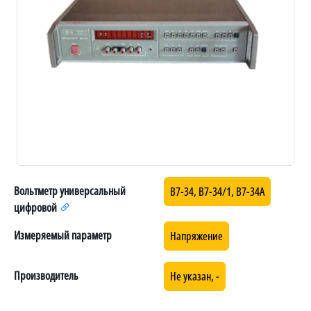
Вольтметр универсальный
В7-34, В7-34/1, В7-34А
цифровой
Измеряемый параметр
Напряжение
Производитель
Не указан, -