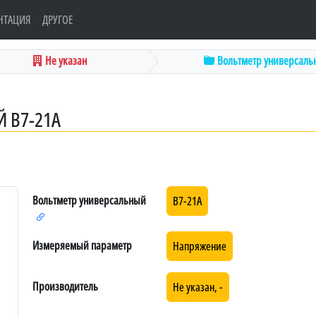
НТАЦИЯ
ДРУГОЕ
Не указан
Вольтметр универсаль
 В7-21А
Вольтметр универсальный
В7-21А
Измеряемый параметр
Напряжение
Производитель
Не указан, -