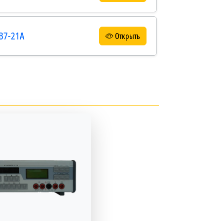
 В7-21А
Открыть