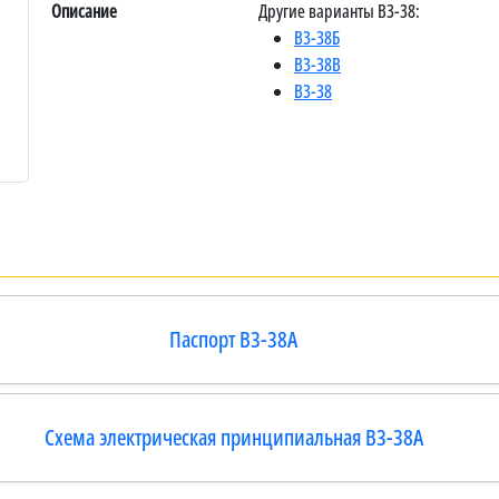
Описание
Другие варианты В3-38:
В3-38Б
В3-38В
В3-38
Паспорт В3-38А
Схема электрическая принципиальная В3-38А