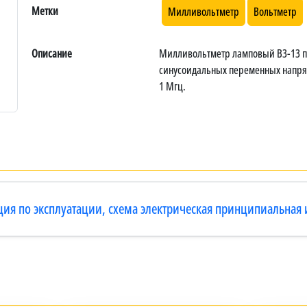
Метки
Милливольтметр
Вольтметр
Описание
Милливольтметр ламповый В3-13 п
синусоидальных переменных напряжен
1 Мгц.
ция по эксплуатации, схема электрическая принципиальная 