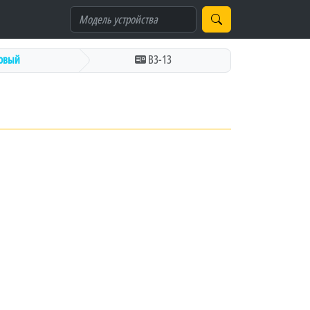
овый
В3-13