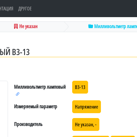
НТАЦИЯ
ДРУГОЕ
Не указан
Милливольтметр ламп
Й В3-13
Милливольтметр ламповый
В3-13
Измеряемый параметр
Напряжение
Производитель
Не указан, -