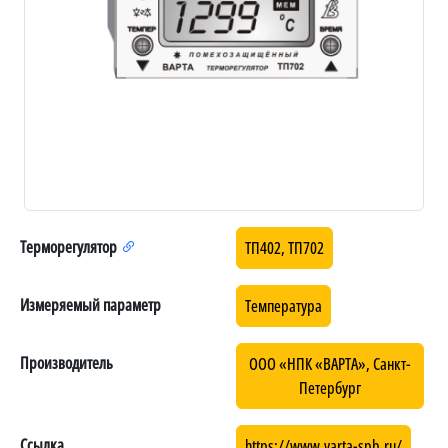
Терморегулятор
ТП402, ТП702
Измеряемый параметр
Температура
Производитель
ООО «НПК «ВАРТА», Санкт-
Петербург
Ссылка
https://www.varta-spb.ru/