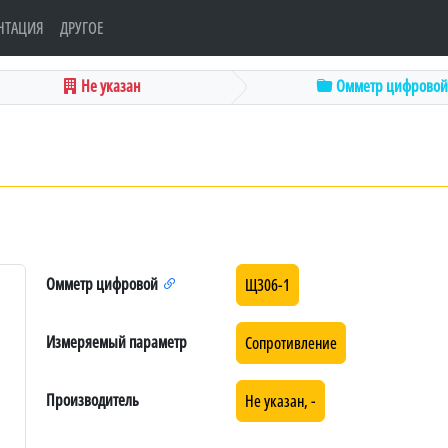
НТАЦИЯ
ДРУГОЕ
Не указан
Омметр цифрово
1
Омметр цифровой
Щ306-1
Измеряемый параметр
Сопротивление
Производитель
Не указан, -