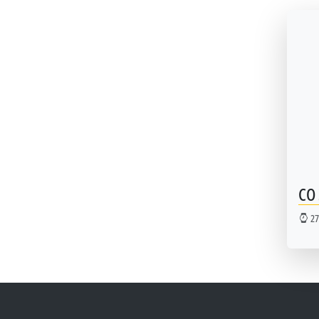
СО
27