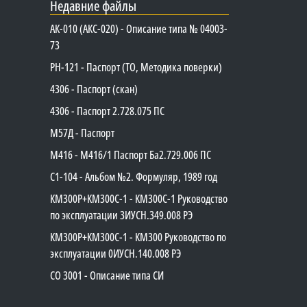
Недавние файлы
АК-010 (АКС-020) - Описание типа № 04003-
73
PH-121 - Паспорт (ТО, Методика поверки)
4306 - Паспорт (скан)
4306 - Паспорт 2.728.075 ПС
М57Д - Паспорт
М416 - М416/1 Паспорт Ба2.729.006 ПС
C1-104 - Альбом №2. Формуляр, 1989 год
КМ300Р+КМ300С-1 - КМ300C-1 Руководство
по эксплуатации 3ИУСН.349.008 РЭ
КМ300Р+КМ300С-1 - КМ300 Руководство по
эксплуатации 0ИУСН.140.008 РЭ
СО 3001 - Описание типа СИ