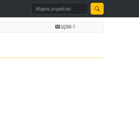
й
Щ306-1