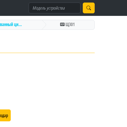
анный ци...
Щ301
нодар