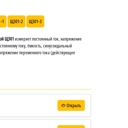
-1
Щ301-2
Щ301-3
ой Щ301
измеряет постоянный ток, напряжение
остоянному току, ёмкость, синусоидальный
апряжение переменного тока (действующее
Открыть