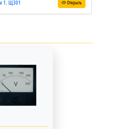
м 1. Щ301
Открыть