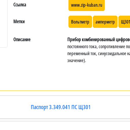
Ссылка
www.zip-kuban.ru
Метки
Вольтметр
амперметр
Щ301
Описание
Прибор комбинированный цифров
постоянного тока, сопротивление п
переменный ток, синусоидальное н
значение).
Паспорт 3.349.041 ПС Щ301