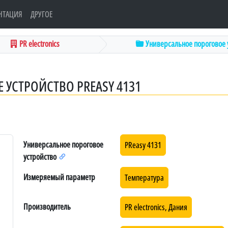
НТАЦИЯ
ДРУГОЕ
PR electronics
Универсальное пороговое у
УСТРОЙСТВО PREASY 4131
Универсальное пороговое
PReasy 4131
устройство
Измеряемый параметр
Температура
Производитель
PR electronics, Дания