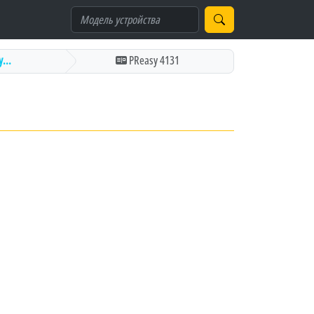
...
PReasy 4131