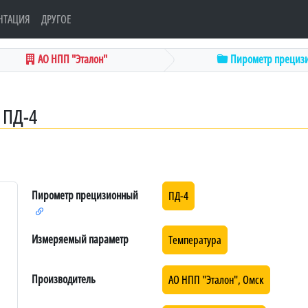
НТАЦИЯ
ДРУГОЕ
АО НПП "Эталон"
Пирометр прециз
ПД-4
Пирометр прецизионный
ПД-4
Измеряемый параметр
Температура
Производитель
АО НПП "Эталон", Омск