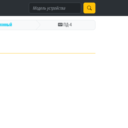
ионный
ПД-4