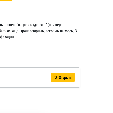
ть процесс "нагрев-выдержка" (пример:
быть оснащён транзисторным, токовым выходом, 3
дификации.
Открыть