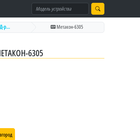
-р...
Метакон-6305
ЕТАКОН-6305
вгород