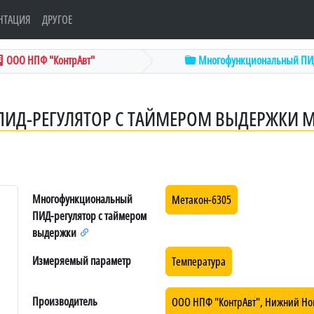
НТАЦИЯ
ДРУГОЕ
ООО НПФ "КонтрАвт"
Многофункциональный ПИД
Д-РЕГУЛЯТОР С ТАЙМЕРОМ ВЫДЕРЖКИ М
Многофункциональный
Метакон-6305
ПИД-регулятор с таймером
выдержки
Измеряемый параметр
Температура
Производитель
ООО НПФ "КонтрАвт", Нижний Но