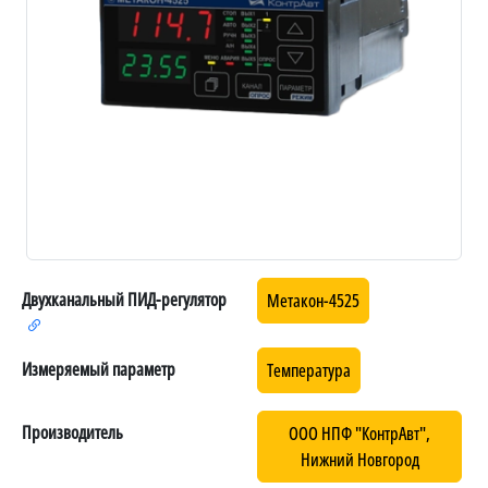
Двухканальный ПИД-регулятор
Метакон-4525
Измеряемый параметр
Температура
Производитель
ООО НПФ "КонтрАвт",
Нижний Новгород