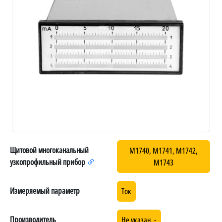
Щитовой многоканальный
М1740, М1741, М1742,
узкопрофильный прибор
М1743
Измеряемый параметр
Ток
Производитель
Не указан, -