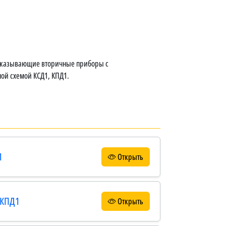
оказывающие вторичные приборы с
й схемой КСД1, КПД1.
1
Открыть
 КПД1
Открыть