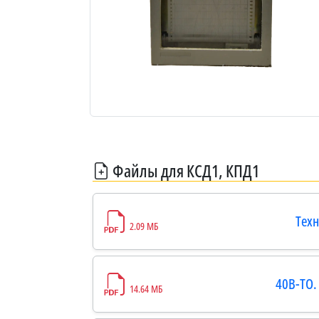
Файлы для КСД1, КПД1
Техн
2.09 МБ
40В-ТО.
14.64 МБ