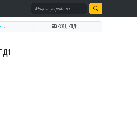
...
КСД1, КПД1
ПД1