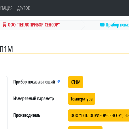
НТАЦИЯ
ДРУГОЕ
ООО "ТЕПЛОПРИБОР-СЕНСОР"
Прибор пок
КП1М
Прибор показывающий
КП1М
Измеряемый параметр
Температура
Производитель
ООО "ТЕПЛОПРИБОР-СЕНСОР", Че