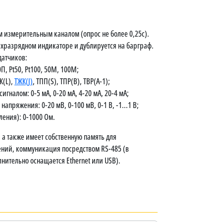
 измерительным каналом (опрос не более 0,25с).
хразрядном индикаторе и дублируется на барграф.
атчиков:
П, Pt50, Pt100, 50М, 100М;
К(L),
ТЖК(J)
, ТПП(S), ТПР(B), ТВР(А-1);
гналом: 0-5 мА, 0-20 мА, 4-20 мА, 20-4 мА;
апряжения: 0-20 мВ, 0-100 мВ, 0-1 В, -1...1 В;
ения): 0-1000 Ом.
а также имеет собственную память для
ний, коммуникация посредством RS-485 (в
нительно оснащается Ethernet или USB).