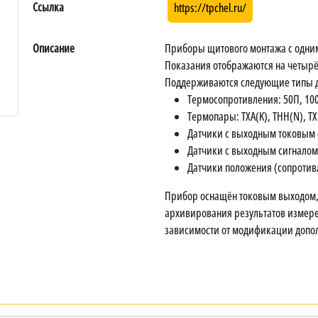
Ссылка
https://tpchel.ru/
Описание
Приборы щитового монтажа с одним
Показания отображаются на четырё
Поддерживаются следующие типы д
Термосопротивления: 50П, 100
Термопары: ТХА(K), ТНН(N), ТХ
Датчики с выходным токовым си
Датчики с выходным сигналом н
Датчики положения (сопротивл
Прибор оснащён токовым выходом, 
архивирования результатов измере
зависимости от модификации допол