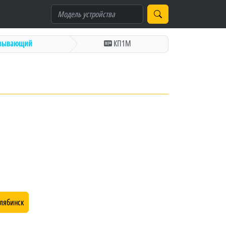
азывающий
КП1М
лябинск