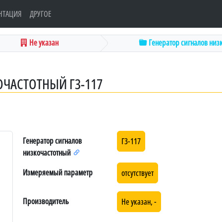
НТАЦИЯ
ДРУГОЕ
Не указан
Генератор сигналов низк
ОЧАСТОТНЫЙ Г3-117
Генератор сигналов
Г3-117
низкочастотный
Измеряемый параметр
отсутствует
Производитель
Не указан, -