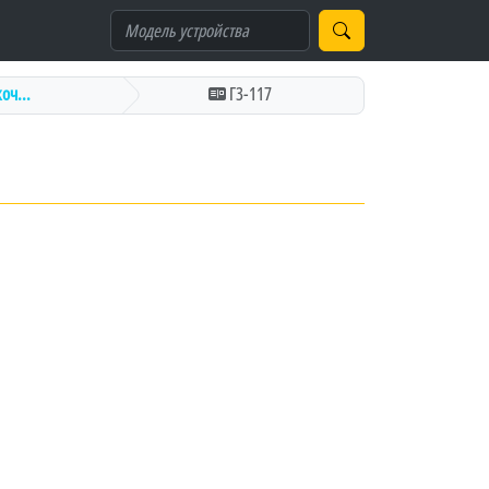
оч...
Г3-117