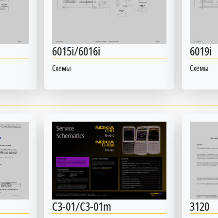
6015i/6016i
6019i
Схемы
Схемы
C3-01/C3-01m
3120